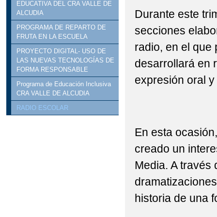
EDUCATIVA DEL CRA VALLE DE
Durante este tri
ALCUDIA
PROGRAMA DE REPARTO DE
secciones elabo
FRUTA EN LA ESCUELA
radio, en el que 
PROYECTO DIGITAL- USO DE
LAS NUEVAS TECNOLOGÍAS DE
desarrollará en r
FORMA RESPONSABLE
expresión oral y 
Programa de Educación Inclusiva
CRA VALLE DE ALCUDIA
RADIO ESCOLAR
En esta ocasión
creado un inter
Media. A través 
dramatizaciones
historia de una f